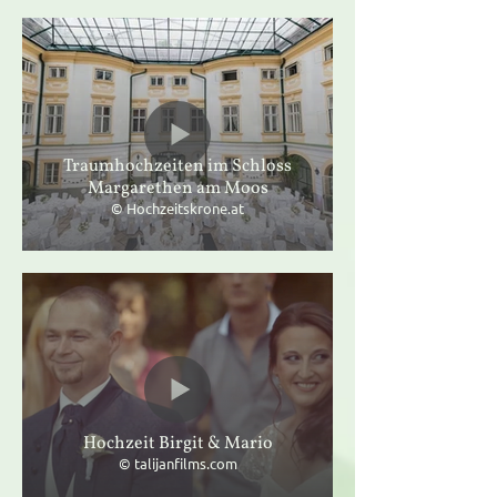
Traumhochzeiten im Schloss
Margarethen am Moos
© Hochzeitskrone.at
Hochzeit Birgit & Mario
© talijanfilms.com