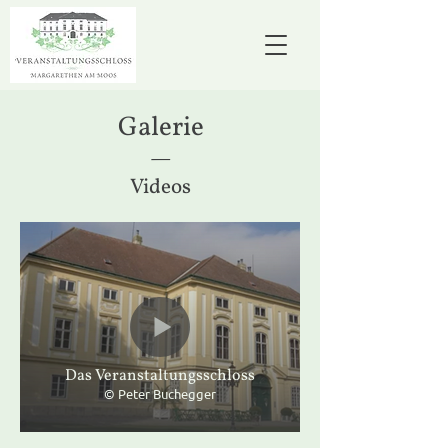
Galerie
—
Vid
e
os
Das Veranstaltungsschloss
© Peter Buchegger