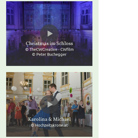
Christmas im Schloss
© TheCWCreative - CWfilm
© Peter Buchegger
Karolina & Michael
© Hochzeitskrone.at