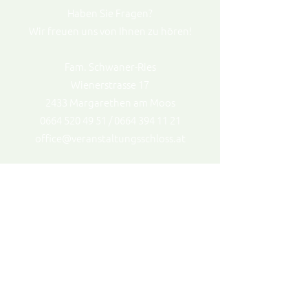
Haben Sie Fragen?
Wir freuen uns von Ihnen zu hören!
Fam. Schwaner-Ries
Wienerstrasse 17
2433 Margarethen am Moos
0664 520 49 51 / 0664 394 11 21
office@veranstaltungsschloss.at
Impressum
Datenschutz
© 2023 | Medieninhaber, Herausgeber: Fam.
Schwaner-Ries | Webdesign: Désirée
Heusl,
desireeheusl.at