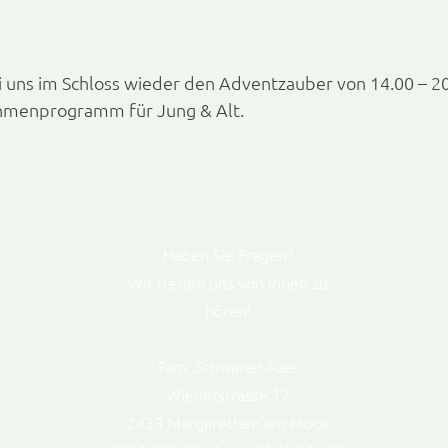
i uns im Schloss wieder den Adventzauber von 14.00 – 20
hmenprogramm für Jung & Alt.
Haben Sie Fragen?
Wir freuen uns von Ihnen zu
hören!
Fam. Schwaner-Ries
Wienerstrasse 17
2433 Margarethen am Moos