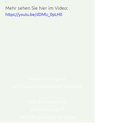
.
Mehr sehen Sie hier im Video:
https://youtu.be/dDMlc_0pLH0
Haben Sie Fragen?
Wir freuen uns von Ihnen zu hören!
Fam. Schwaner-Ries
Wienerstrasse 17
2433 Margarethen am Moos
0664 520 49 51 / 0664 394 11 21