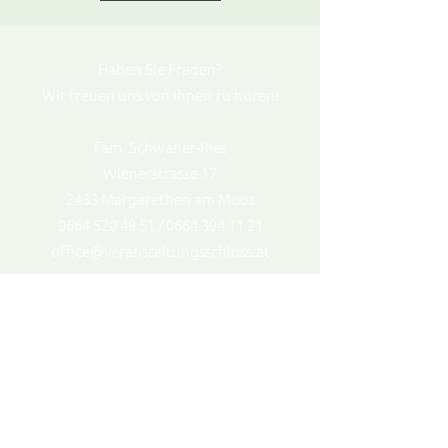
Haben Sie Fragen?
Wir freuen uns von Ihnen zu hören!
Fam. Schwaner-Ries
Wienerstrasse 17
2433 Margarethen am Moos
0664 520 49 51 / 0664 394 11 21
office@veranstaltungsschloss.at
Impressum
Datenschutz
© 2023 | Medieninhaber, Herausgeber: Fam.
Schwaner-Ries | Webdesign: Désirée